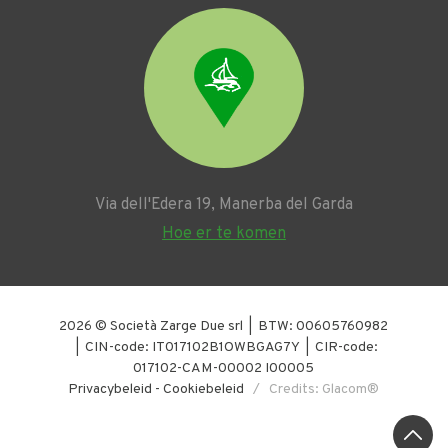
Via dell'Edera 19, Manerba del Garda
Hoe er te komen
2026 © Società Zarge Due srl | BTW: 00605760982
| CIN-code: IT017102B1OWBGAG7Y | CIR-code:
017102-CAM-00002 I00005
Privacybeleid
-
Cookiebeleid
/ Credits: Glacom®