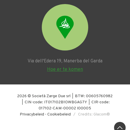
Via dell'Edera 19, Manerba del Garda
Hoe er te komen
2026 © Società Zarge Due srl | BTW: 00605760982
| CIN-code: IT017102B1OWBGAG7Y | CIR-code:
017102-CAM-00002 I00005
Privacybeleid
-
Cookiebeleid
/ Credits: Glacom®