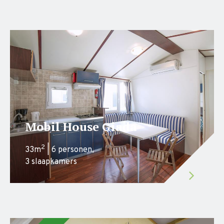
Mobil House Giada
2
33m
| 6 personen,
3 slaapkamers