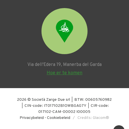
Via dell'Edera 19, Manerba del Garda
Hoe er te komen
2026 © Società Zarge Due srl | BTW: 00605760982
| CIN-code: IT017102B1OWBGAG7Y | CIR-code:
017102-CAM-00002 I00005
Privacybeleid
-
Cookiebeleid
/ Credits: Glacom®