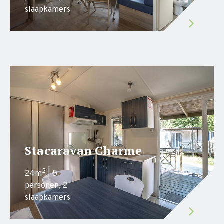
slaapkamers
Stacaravan Charme
2
24m
| 5
personen, 2
slaapkamers