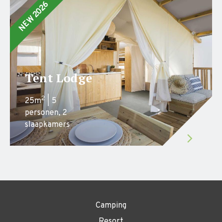
Tent Lodge
2
25m
| 5
personen, 2
slaapkamers
Camping
Resort