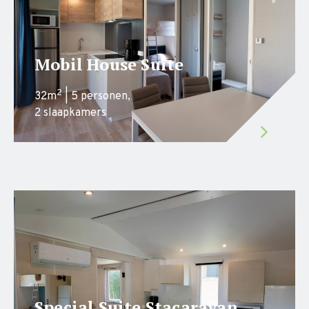
Mobil House Suite
2
32m
| 5 personen,
2 slaapkamers
Special Suite Stacaravan