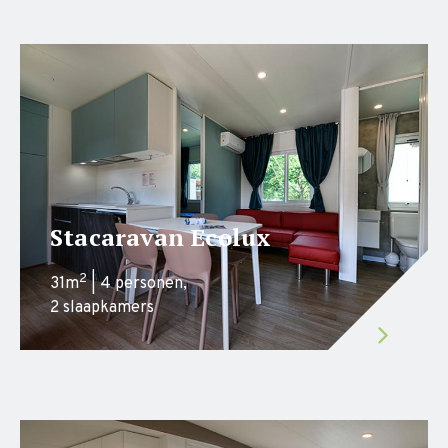
Stacaravan Ecolux
2
31m
| 4 personen,
2 slaapkamers