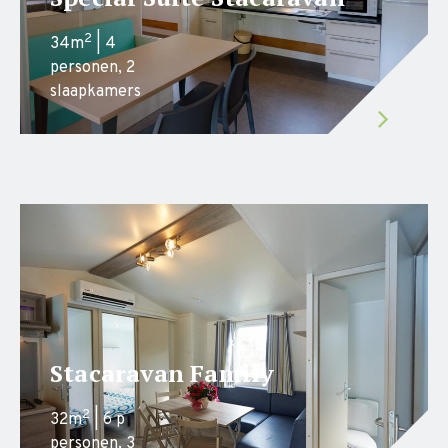
2
34m
| 4
personen, 2
slaapkamers
Stacaravan Family
2
32m
| 6 p
personen, 3