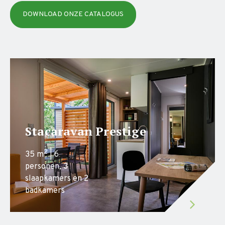
DOWNLOAD ONZE CATALOGUS
Stacaravan Prestige
2
35 m
| 6
personen, 3
slaapkamers en 2
badkamers